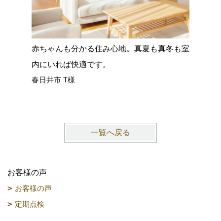
赤ちゃんも分かる住み心地。真夏も真冬も室
花粉症が
内にいれば快適です。
なくなっ
春日井市 T様
N様（完
一覧へ戻る
お客様の声
お客様の声
定期点検