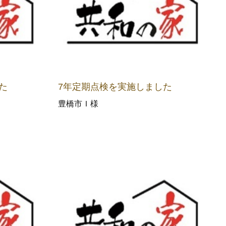
た
7年定期点検を実施しました
豊橋市Ｉ様