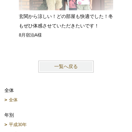
玄関から涼しい！どの部屋も快適でした！冬
エアコン
もぜひ体感させていただきたいです！
みて、室
8月宿泊A様
9月宿泊
一覧へ戻る
全体
全体
年別
平成30年