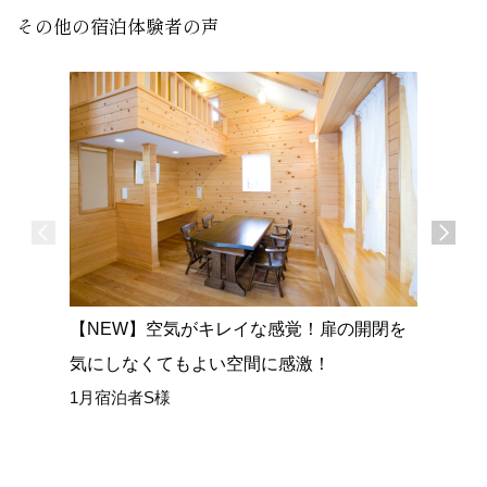
その他の宿泊体験者の声
【NEW】空気がキレイな感覚！扉の開閉を
【NEW
気にしなくてもよい空間に感激！
広い室内
1月宿泊者S様
ごせまし
1月宿泊