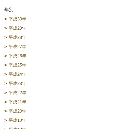
年別
平成30年
平成29年
平成28年
平成27年
平成26年
平成25年
平成24年
平成23年
平成22年
平成21年
平成20年
平成19年