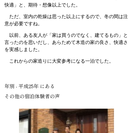
快適」と、期待・想像以上でした。
ただ、室内の乾燥は思った以上にするので、冬の間は注
意が必要ですね。
以前、ある友人が「家は買うのでなく、建てるもの」と
言ったのを思いだし、あらためて木造の家の良さ、快適さ
を実感しました。
これからの家造りに大変参考になる一泊でした。
年別 - 平成25年 にある
その他の宿泊体験者の声