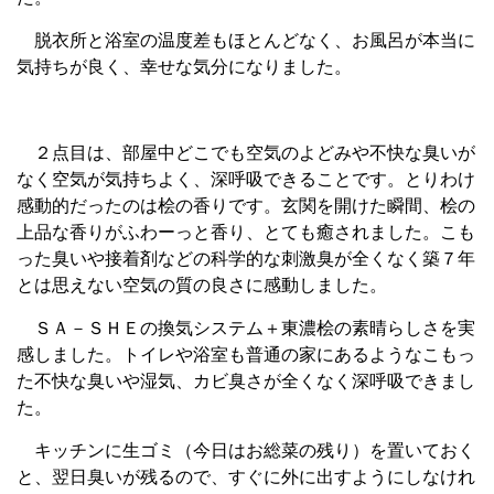
脱衣所と浴室の温度差もほとんどなく、お風呂が本当に
気持ちが良く、幸せな気分になりました。
２点目は、部屋中どこでも空気のよどみや不快な臭いが
なく空気が気持ちよく、深呼吸できることです。とりわけ
感動的だったのは桧の香りです。玄関を開けた瞬間、桧の
上品な香りがふわーっと香り、とても癒されました。こも
った臭いや接着剤などの科学的な刺激臭が全くなく築７年
とは思えない空気の質の良さに感動しました。
ＳＡ－ＳＨＥの換気システム＋東濃桧の素晴らしさを実
感しました。トイレや浴室も普通の家にあるようなこもっ
た不快な臭いや湿気、カビ臭さが全くなく深呼吸できまし
た。
キッチンに生ゴミ（今日はお総菜の残り）を置いておく
と、翌日臭いが残るので、すぐに外に出すようにしなけれ