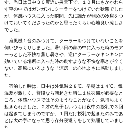
す。当日は日中３０度近い炎天下で、１０月にもかかわら
ず車の中ではガンガンにクーラーをつけていた状態でした
が、体感ハウスに入った瞬間、先に誰かが弱めの冷房をつ
けておいてくださったのかと思ったくらい心地良い涼しさ
でした。
扇風機１台のみつけて、クーラーをつけていないことを
伺いびっくりしました。暑い日の家の中に入った時のモア
ーっとした不快な蒸し暑さや、逆にクーラーがキンキンに
効いている場所に入った時の刺すような不快な寒さが全く
ない。高原にいるような「涼房」の心地よさに感動しまし
た。
宿泊した時は、日中は外気温２８℃、早朝は１４℃、気
温差が激しく、普段なら朝起きた時に１枚羽織が必要なと
ころ、体感ハウスではそのようなことがなく、気持ちよく
起きられました。２才の息子もいつもは夜中の授乳で３回
は起きてしまうのですが、１回だけ授乳で起きたのみであ
とは大の字になって思う存分寝返りをして熟睡していまし
た。