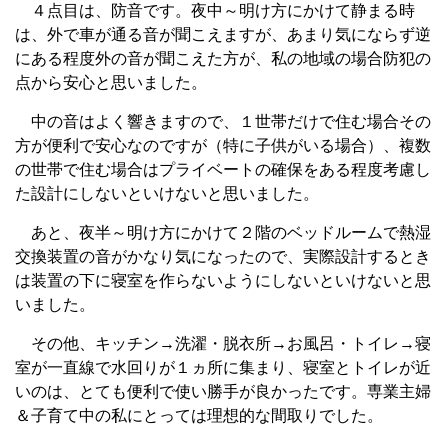
４点目は、防音です。夜中～明け方にかけて静まる時
は、外で車が通る音が聞こえますが、あまり気にならず逆
にある程度外の音が聞こえた方が、私の地域の場合防犯の
点から安心と思いました。
中の音はよく響きますので、１世帯だけで住む場合その
方が便利で安心なのですが（特に子供がいる場合）、複数
の世帯で住む場合はプライベートの確保をある程度考慮し
た設計にしないといけないと思いました。
あと、夜半～明け方にかけて２階のベッドルームで熱湿
交換装置の音がかなり気になったので、実際設計するとき
は装置の下に寝室を作らないようにしないといけないと思
いました。
その他、キッチン→洗濯・脱衣所→お風呂・トイレ→寝
室が一直線で水回りが１ヵ所に集まり、寝室とトイレが近
いのは、とても便利で使い勝手が良かったです。専業主婦
＆子育て中の私にとっては理想的な間取りでした。