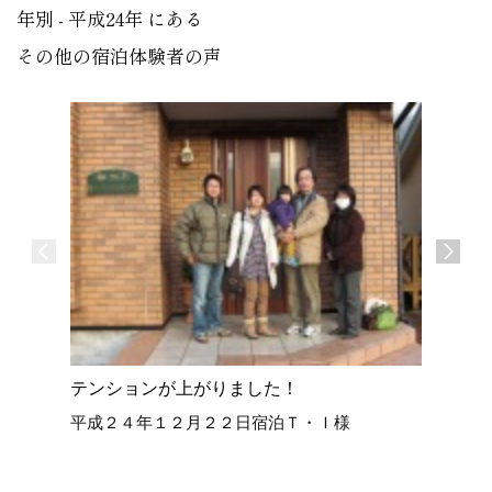
年別 - 平成24年 にある
その他の宿泊体験者の声
テンションが上がりました！
空気が浄
平成２４年１２月２２日宿泊Ｔ・Ｉ様
ました。
平成２４