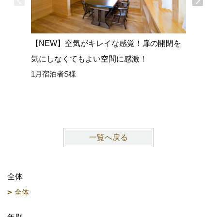
【NEW】空気がキレイな感覚！扉の開閉を
【NEW
気にしなくてもよい空間に感激！
広い室内
1月宿泊者S様
ごせまし
1月宿泊
一覧へ戻る
全体
全体