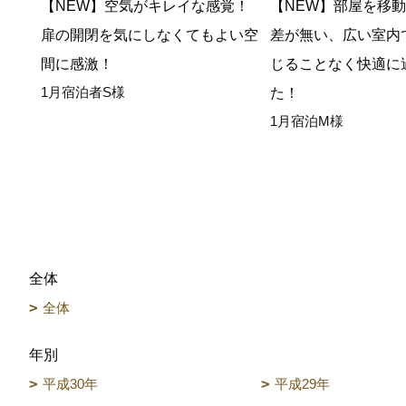
【NEW】空気がキレイな感覚！
【NEW】部屋を移
扉の開閉を気にしなくてもよい空
差が無い、広い室内
間に感激！
じることなく快適に
1月宿泊者S様
た！
1月宿泊M様
全体
全体
年別
平成30年
平成29年