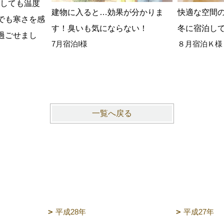
動しても温度
建物に入ると…効果が分かりま
快適な空間
でも寒さを感
す！臭いも気にならない！
冬に宿泊し
過ごせまし
7月宿泊I様
８月宿泊Ｋ様
一覧へ戻る
平成28年
平成27年