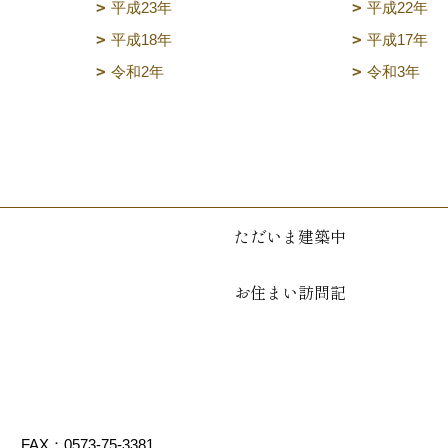
平成23年
平成22年
平成18年
平成17年
令和2年
令和3年
ただいま建築中
お住まい訪問記
1
FAX：0573-75-3381