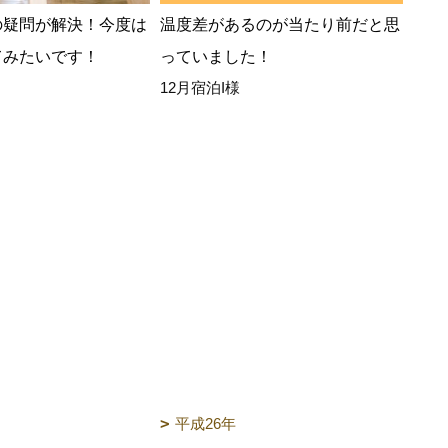
の疑問が解決！今度は
温度差があるのが当たり前だと思
湿気
てみたいです！
っていました！
過ご
12月宿泊I様
また
8月
平成26年