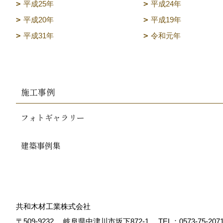
平成25年
平成24年
平成20年
平成19年
平成31年
令和元年
施工事例
フォトギャラリー
建築事例集
共和木材工業株式会社
〒509-9232
岐阜県中津川市坂下872‐1
TEL：
0573-75-207