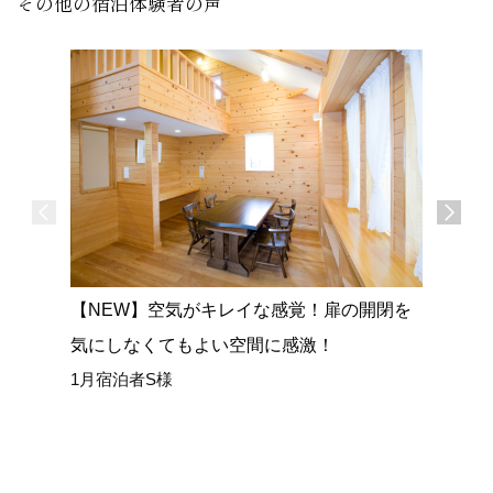
その他の宿泊体験者の声
【NEW】空気がキレイな感覚！扉の開閉を
【NEW
気にしなくてもよい空間に感激！
広い室内
1月宿泊者S様
ごせまし
1月宿泊