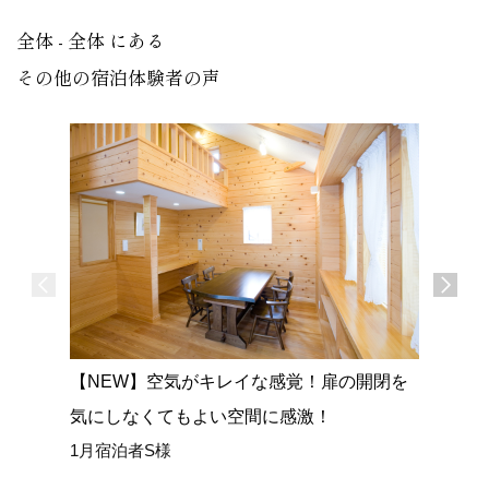
全体 - 全体 にある
その他の宿泊体験者の声
【NEW】空気がキレイな感覚！扉の開閉を
【NEW
気にしなくてもよい空間に感激！
広い室内
1月宿泊者S様
ごせまし
1月宿泊