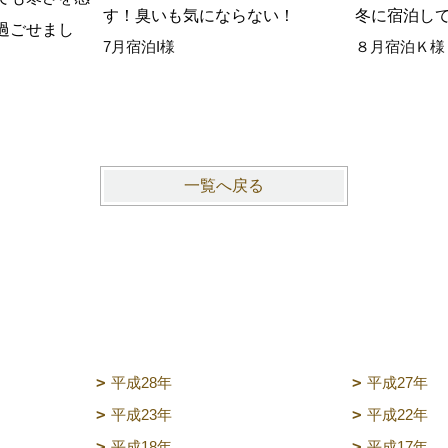
す！臭いも気にならない！
冬に宿泊し
過ごせまし
7月宿泊I様
８月宿泊Ｋ様
一覧へ戻る
平成28年
平成27年
平成23年
平成22年
平成18年
平成17年