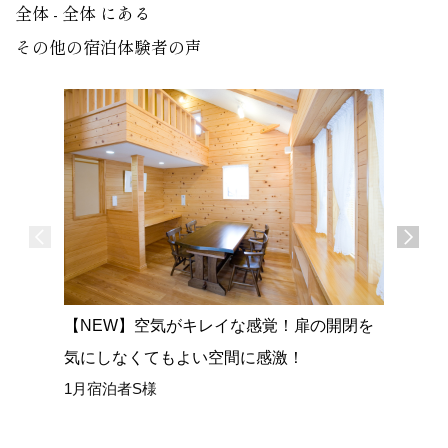
全体 - 全体 にある
その他の宿泊体験者の声
【NEW】空気がキレイな感覚！扉の開閉を
【NEW
気にしなくてもよい空間に感激！
広い室内
1月宿泊者S様
ごせまし
1月宿泊