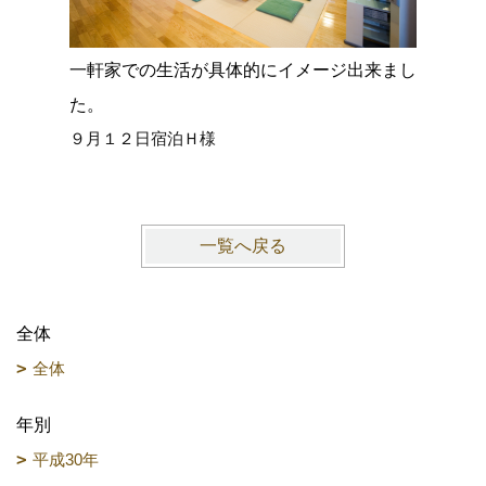
一軒家での生活が具体的にイメージ出来まし
旅館やホ
６月２７
た。
９月１２日宿泊Ｈ様
一覧へ戻る
全体
全体
年別
平成30年