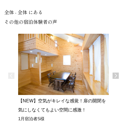
全体 - 全体 にある
その他の宿泊体験者の声
【NEW】空気がキレイな感覚！扉の開閉を
【NEW
気にしなくてもよい空間に感激！
広い室内
1月宿泊者S様
ごせまし