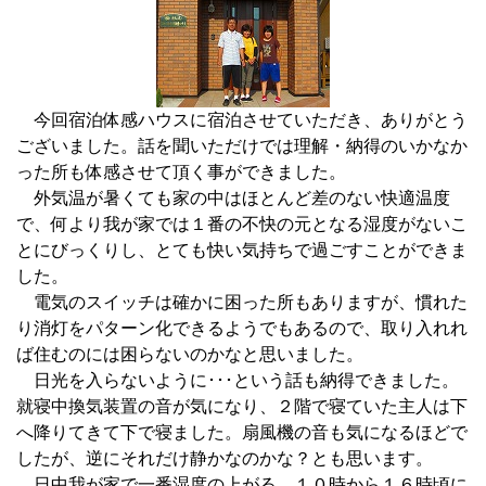
今回宿泊体感ハウスに宿泊させていただき、ありがとう
ございました。話を聞いただけでは理解・納得のいかなか
った所も体感させて頂く事ができました。
外気温が暑くても家の中はほとんど差のない快適温度
で、何より我が家では１番の不快の元となる湿度がないこ
とにびっくりし、とても快い気持ちで過ごすことができま
した。
電気のスイッチは確かに困った所もありますが、慣れた
り消灯をパターン化できるようでもあるので、取り入れれ
ば住むのには困らないのかなと思いました。
日光を入らないように･･･という話も納得できました。
就寝中換気装置の音が気になり、２階で寝ていた主人は下
へ降りてきて下で寝ました。扇風機の音も気になるほどで
したが、逆にそれだけ静かなのかな？とも思います。
日中我が家で一番湿度の上がる、１０時から１６時頃に