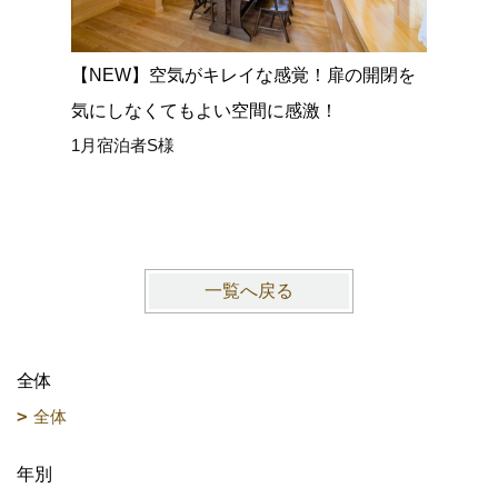
【NEW】空気がキレイな感覚！扉の開閉を
【NEW
気にしなくてもよい空間に感激！
広い室内
1月宿泊者S様
ごせまし
1月宿泊
一覧へ戻る
全体
全体
年別