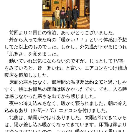
前回より２回目の宿泊、ありがとうございました。
外から入って来た時の「暖かい！！」という体感は予想
してた以上のものでした。しかし、外気温が下がるにつれ
「肌寒さ」を覚えました。
動いていれば気にならないのですが、じっとしてTV等
をみていると、皆「寒いね」と言い、エアコンをつけ補助
暖房を追加しました。
床面の寒さはなく、部屋間の温度差は約２℃と過ごしや
すく、特にお風呂の床面は暖かかったです。でも、入る時
は感じなかった寒さを出てから感じました。
夜中の冷え込みもなく、暖かく寝られました。朝の冷え
込みもあり（外気−７℃）エアコンを付けました。
北側は、結露がやはりありました。太陽が出てきてから
は、陽が差し込み暖かくなってきています。床面は家より
は冷たさはないものの、もう少し暖かいといいと思いまし