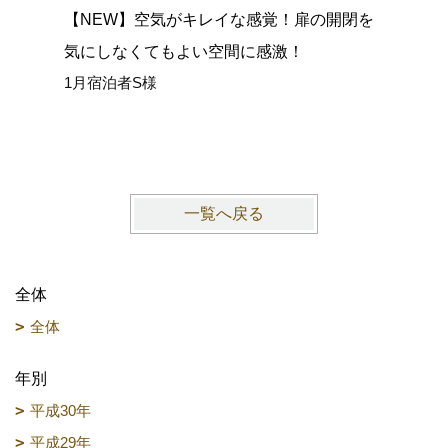
【NEW】空気がキレイな感覚！扉の開閉を
【NEW
気にしなくてもよい空間に感激！
広い室内
1月宿泊者S様
ごせまし
1月宿泊
一覧へ戻る
全体
全体
年別
平成30年
平成29年