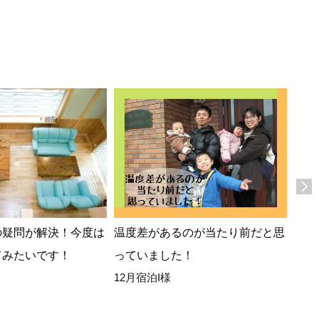
の疑問が解決！今度は
温度差があるのが当たり前だと思
湿気
てみたいです！
っていました！
過ご
12月宿泊I様
また
8月