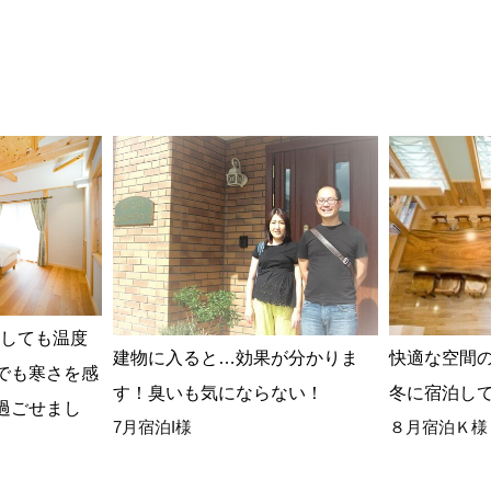
動しても温度
建物に入ると…効果が分かりま
快適な空間
でも寒さを感
す！臭いも気にならない！
冬に宿泊し
過ごせまし
7月宿泊I様
８月宿泊Ｋ様