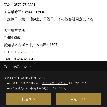
FAX：0573-75-3381
＜営業時間＞8:00～17:00
＜定休日＞第2・第4土、日祝日、その他会社規定による
名古屋営業所
〒454-0981
愛知県名古屋市中川区吉津4-1507
TEL：
052-432-3511
FAX：052-432-3512
Cookieポリシー
Copyright (c) 共和木材工業株式会社. All Rights Reserved.
当サイトではCookieを使用します。
Cookieの使用に関する詳細は 「
プライバシーポリシー
」をご覧ください。
Produced by
ゴデスクリエイト
Cookieを受け入れるか拒否するか選択してください。
同意する
同意しない