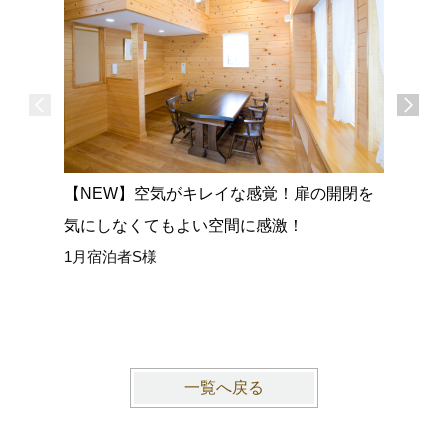
【NEW】空気がキレイな感覚！扉の開閉を
【NEW
気にしなくてもよい空間に感激！
広い室内
1月宿泊者S様
ごせまし
1月宿泊
一覧へ戻る