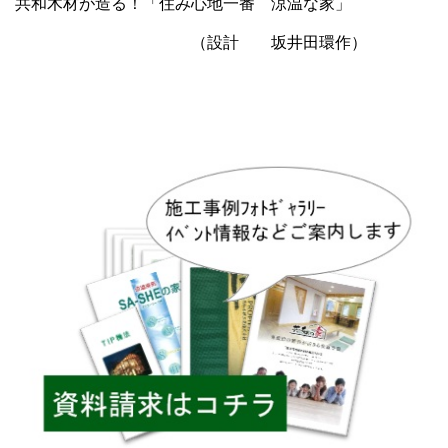
共和木材が造る！「住み心地一番 涼温な家」
（設計 坂井田環作）