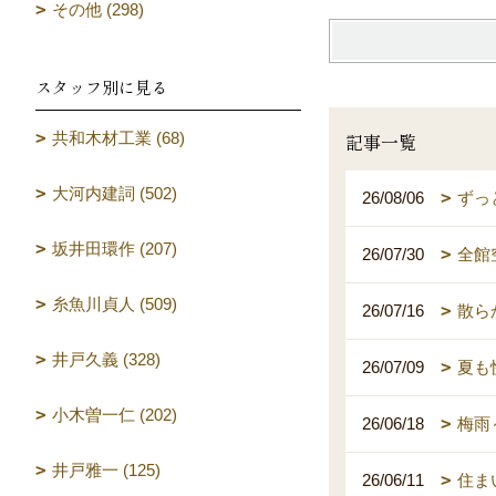
その他 (298)
スタッフ別に見る
共和木材工業 (68)
記事一覧
大河内建詞 (502)
26/08/06
ずっ
坂井田環作 (207)
26/07/30
全館
糸魚川貞人 (509)
26/07/16
散ら
井戸久義 (328)
26/07/09
夏も
小木曽一仁 (202)
26/06/18
梅雨
井戸雅一 (125)
26/06/11
住ま