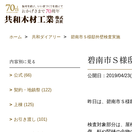
ホーム
共和ダイアリー
碧南市Ｓ様邸外壁検査実施
碧南市Ｓ様
内容別に見る
公式 (66)
公開日：2019/04/23(
契約・地鎮祭 (122)
昨日は、碧南市Ｓ様
上棟 (125)
お引き渡し (101)
検査対象部分は、屋
傷、軒や竪樋の金物