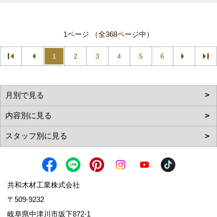
1ページ （全368ページ中）
1
2
3
4
5
6
共和木材工業株式会社
〒509-9232
岐阜県中津川市坂下872‐1