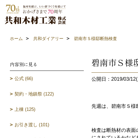
ホーム
共和ダイアリー
碧南市Ｓ様邸断熱検査
碧南市Ｓ様
内容別に見る
公式 (66)
公開日：2019/03/12(
契約・地鎮祭 (122)
先週は、碧南市Ｓ様
上棟 (125)
お引き渡し (101)
検査は断熱材の表面
にされているかなど