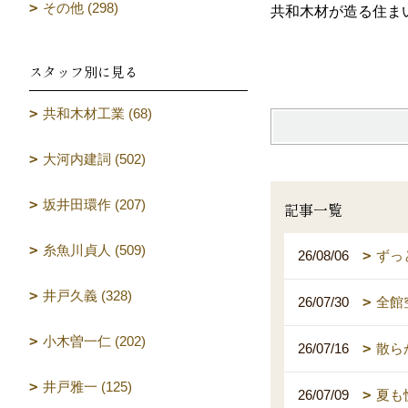
その他 (298)
共和木材が造る住ま
（設計
スタッフ別に見る
共和木材工業 (68)
大河内建詞 (502)
坂井田環作 (207)
記事一覧
糸魚川貞人 (509)
26/08/06
ずっ
井戸久義 (328)
26/07/30
全館
小木曽一仁 (202)
26/07/16
散ら
井戸雅一 (125)
26/07/09
夏も