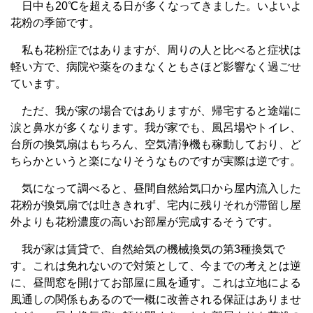
日中も20℃を超える日が多くなってきました。いよいよ
花粉の季節です。
私も花粉症ではありますが、周りの人と比べると症状は
軽い方で、病院や薬をのまなくともさほど影響なく過ごせ
ています。
ただ、我が家の場合ではありますが、帰宅すると途端に
涙と鼻水が多くなります。我が家でも、風呂場やトイレ、
台所の換気扇はもちろん、空気清浄機も稼動しており、ど
ちらかというと楽になりそうなものですが実際は逆です。
気になって調べると、昼間自然給気口から屋内流入した
花粉が換気扇では吐ききれず、宅内に残りそれが滞留し屋
外よりも花粉濃度の高いお部屋が完成するそうです。
我が家は賃貸で、自然給気の機械換気の第3種換気で
す。これは免れないので対策として、今までの考えとは逆
に、昼間窓を開けてお部屋に風を通す。これは立地による
風通しの関係もあるので一概に改善される保証はありませ