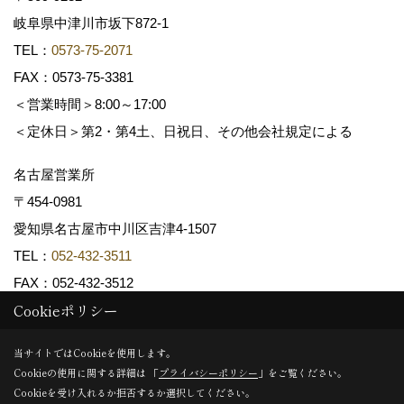
岐阜県中津川市坂下872‐1
TEL：
0573-75-2071
FAX：0573-75-3381
＜営業時間＞8:00～17:00
＜定休日＞第2・第4土、日祝日、その他会社規定による
名古屋営業所
〒454-0981
愛知県名古屋市中川区吉津4-1507
TEL：
052-432-3511
FAX：052-432-3512
Cookieポリシー
Copyright (c) 共和木材工業株式会社. All Rights Reserved.
当サイトではCookieを使用します。
Cookieの使用に関する詳細は 「
プライバシーポリシー
」をご覧ください。
Produced by
ゴデスクリエイト
Cookieを受け入れるか拒否するか選択してください。