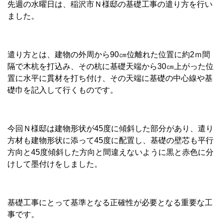
先週の水曜日は、稲沢市Ｎ様邸の基礎工事の遣り方を行い
ました。
遣り方とは、建物の外周から90㎝位離れた位置に約2ｍ間
隔で木杭を打込み、その杭に基礎天端から30㎝上がった位
置に水平に貫材を打ち付け、その天端に基礎の中心線や基
礎巾を記入して行くものです。
今回Ｎ様邸は建物形状が45度に傾斜した部分があり、遣り
方材も建物形状に添って45度に配置し、基礎の壁芯も平行
方向と45度傾斜した方向と間違えないように黒と赤色に分
けして墨付けをしました。
基礎工事にとって基準となる正確性が必要となる重要な工
事です。