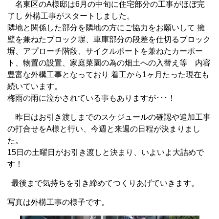
名東区のA様邸は6月の中旬に住宅部分の工事がほぼ完
了し 外構工事がスタートしました。
隣地と関係した部分を隣地の方にご協力をお願いして 擁
壁を兼ねたブロック塀、車庫部分の段差を仕切るブロック
塀、アプローチ階段、サイクルポートを兼ねたカーポー
ト、物置の設置、家庭菜園の為の畑土への入替え等 内容
豊富な外構工事となっており 着工から1ヶ月たった現在も
続いています。
梅雨の雨に泣かされている事もありますが･･･！
昨日はお引き渡しまでのスケジュールの確認や追加工事
の打合せをA様と行い、今週と来週の日程が決まりまし
た。
15日の土曜日がお引き渡しと決まり、いよいよ大詰めで
す！
最後まで気持ちを引き締めてつくりあげていきます。
写真は外構工事の様子です。