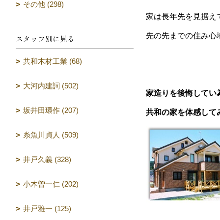
その他 (298)
家は長年先を見据え
先の先までの住み心
スタッフ別に見る
共和木材工業 (68)
大河内建詞 (502)
家造りを後悔してい
坂井田環作 (207)
共和の家を体感して
糸魚川貞人 (509)
井戸久義 (328)
小木曽一仁 (202)
井戸雅一 (125)