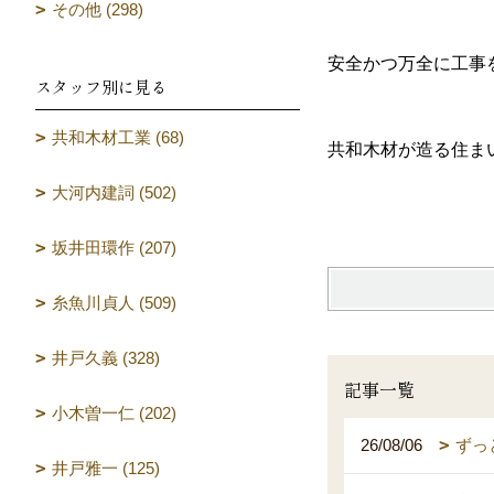
その他 (298)
安全かつ万全に工事
スタッフ別に見る
共和木材工業 (68)
共和木材が造る住ま
大河内建詞 (502)
（設計
坂井田環作 (207)
糸魚川貞人 (509)
井戸久義 (328)
記事一覧
小木曽一仁 (202)
26/08/06
ずっ
井戸雅一 (125)