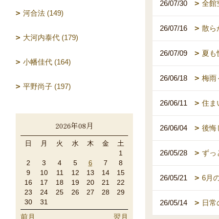
26/07/30
全館
河合法 (149)
26/07/16
散ら
大河内泰代 (179)
26/07/09
夏も
小幡佳代 (164)
26/06/18
梅雨
平野尚子 (197)
26/06/11
住ま
2026年08月
26/06/04
後悔
日
月
火
水
木
金
土
26/05/28
ずっ
1
2
3
4
5
6
7
8
9
10
11
12
13
14
15
26/05/21
6月
16
17
18
19
20
21
22
23
24
25
26
27
28
29
30
31
26/05/14
日常
前月
翌月