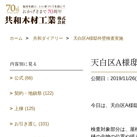
ホーム
共和ダイアリー
天白区A様邸外壁検査実施
天白区A様
内容別に見る
公式 (66)
公開日：2019/11/26(
契約・地鎮祭 (122)
今日は、天白区A様
上棟 (125)
お引き渡し (101)
検査対象部分は、屋
樋の金物の位置や緩