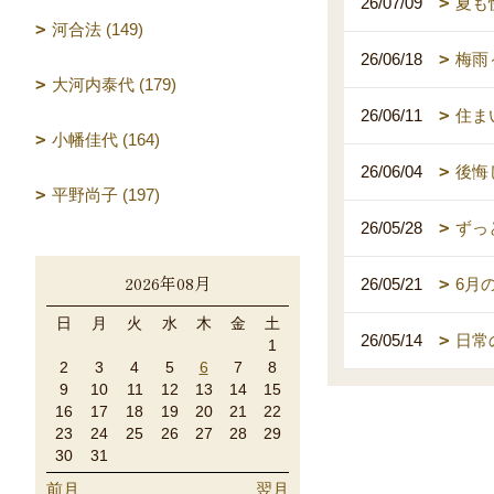
26/07/09
夏も
河合法 (149)
26/06/18
梅雨
大河内泰代 (179)
26/06/11
住ま
小幡佳代 (164)
26/06/04
後悔
平野尚子 (197)
26/05/28
ずっ
2026年08月
26/05/21
6月
日
月
火
水
木
金
土
26/05/14
日常
1
2
3
4
5
6
7
8
9
10
11
12
13
14
15
16
17
18
19
20
21
22
23
24
25
26
27
28
29
30
31
前月
翌月