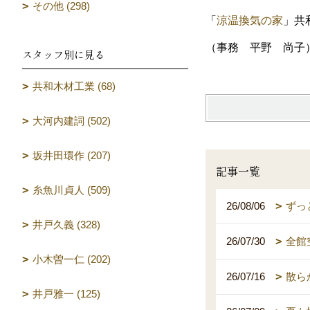
その他 (298)
「
涼温換気の家
」共
（事務 平野 尚子
スタッフ別に見る
共和木材工業 (68)
大河内建詞 (502)
坂井田環作 (207)
記事一覧
糸魚川貞人 (509)
26/08/06
ずっ
井戸久義 (328)
26/07/30
全館
小木曽一仁 (202)
26/07/16
散ら
井戸雅一 (125)