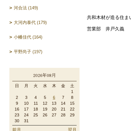
河合法 (149)
共和木材が造る住ま
大河内泰代 (179)
営業部 井戸久義
小幡佳代 (164)
平野尚子 (197)
2026年08月
日
月
火
水
木
金
土
1
2
3
4
5
6
7
8
9
10
11
12
13
14
15
16
17
18
19
20
21
22
23
24
25
26
27
28
29
30
31
前月
翌月