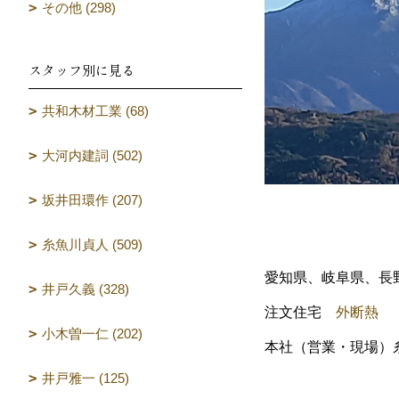
その他 (298)
スタッフ別に見る
共和木材工業 (68)
大河内建詞 (502)
坂井田環作 (207)
糸魚川貞人 (509)
愛知県、岐阜県、長
井戸久義 (328)
注文住宅
外断熱
小木曽一仁 (202)
本社（営業・現場）
井戸雅一 (125)