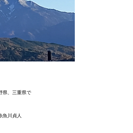
野県、三重県で
糸魚川貞人