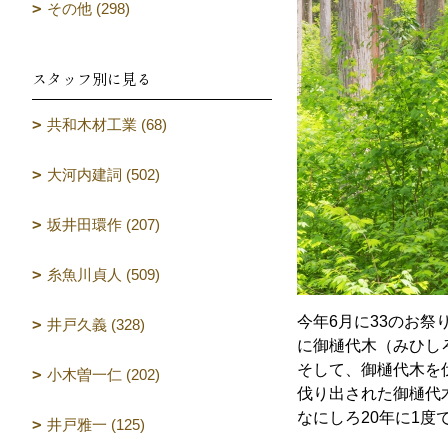
その他 (298)
スタッフ別に見る
共和木材工業 (68)
大河内建詞 (502)
坂井田環作 (207)
糸魚川貞人 (509)
今年6月に33のお
井戸久義 (328)
に御樋代木（みひし
そして、御樋代木を
小木曽一仁 (202)
伐り出された御樋代
なにしろ20年に1
井戸雅一 (125)