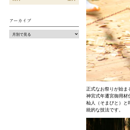
アーカイブ
正式なお祭りが始ま
神宮式年遷宮御用材
杣人（そまびと）と
統的な技法です。