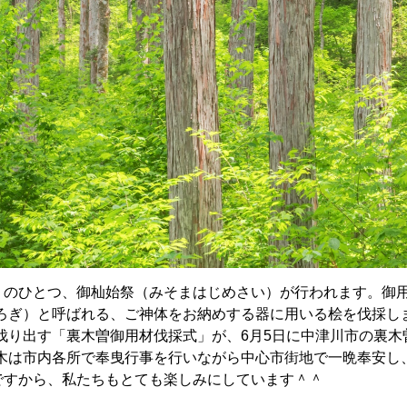
祭りのひとつ、御杣始祭（みそまはじめさい）が行われます。御
ろぎ）と呼ばれる、ご神体をお納めする器に用いる桧を伐採し
伐り出す「裏木曽御用材伐採式」が、6月5日に中津川市の裏木
木は市内各所で奉曳行事を行いながら中心市街地で一晩奉安し
度ですから、私たちもとても楽しみにしています＾＾