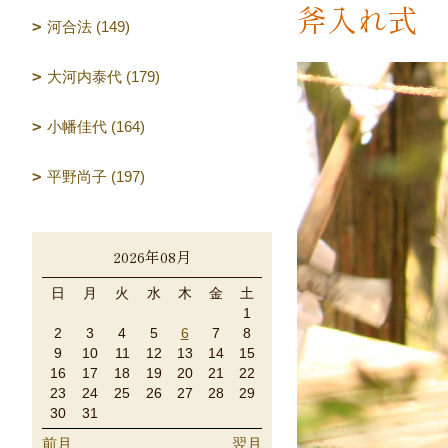
斧入れ式
河合法 (149)
大河内泰代 (179)
小幡佳代 (164)
平野尚子 (197)
2026年08月
日
月
火
水
木
金
土
1
2
3
4
5
6
7
8
9
10
11
12
13
14
15
16
17
18
19
20
21
22
23
24
25
26
27
28
29
30
31
前月
翌月