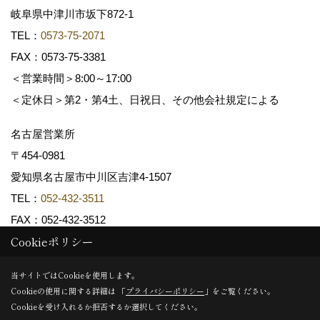
岐阜県中津川市坂下872‐1
TEL：
0573-75-2071
FAX：0573-75-3381
＜営業時間＞8:00～17:00
＜定休日＞第2・第4土、日祝日、その他会社規定による
名古屋営業所
〒454-0981
愛知県名古屋市中川区吉津4-1507
TEL：
052-432-3511
FAX：052-432-3512
Cookieポリシー
Copyright (c) 共和木材工業株式会社. All Rights Reserved.
当サイトではCookieを使用します。
Cookieの使用に関する詳細は 「
プライバシーポリシー
」をご覧ください。
Produced by
ゴデスクリエイト
Cookieを受け入れるか拒否するか選択してください。