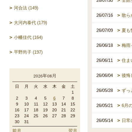
26/07/30
全館
河合法 (149)
26/07/16
散ら
大河内泰代 (179)
26/07/09
夏も
小幡佳代 (164)
26/06/18
梅雨
平野尚子 (197)
26/06/11
住ま
2026年08月
26/06/04
後悔
日
月
火
水
木
金
土
26/05/28
ずっ
1
2
3
4
5
6
7
8
9
10
11
12
13
14
15
26/05/21
6月
16
17
18
19
20
21
22
23
24
25
26
27
28
29
26/05/14
日常
30
31
前月
翌月