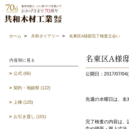
ホーム
共和ダイアリー
名東区A様邸完了検査立会い
名東区A様
内容別に見る
公式 (66)
公開日：2017/07/04(
契約・地鎮祭 (122)
先週の水曜日は、名
上棟 (125)
お引き渡し (101)
完了検査の内容は、
巾や踏面・蹴上寸法