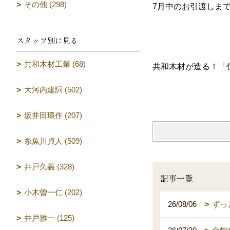
その他 (298)
7月中のお引渡しま
スタッフ別に見る
共和木材工業 (68)
共和木材が造る！「
（設計 
大河内建詞 (502)
坂井田環作 (207)
糸魚川貞人 (509)
井戸久義 (328)
記事一覧
小木曽一仁 (202)
26/08/06
ずっ
井戸雅一 (125)