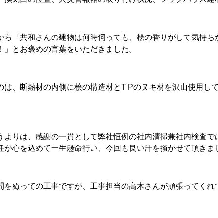
から「共和さんの建物は何時伺っても、桧の香りがして気持ち
！」とお褒めの言葉をいただきました。
のは、断熱材の内側に桧の構造材とTIPのヌキ材を沢山使用し
。
うよりは、感謝の一貫として弊社恒例の社内清掃兼社内検査で
任が心を込めて一生懸命行い、今回も良い汗を掻かせて頂きま
間をぬっての工事ですが、工事担当の高木さんが頑張ってくれ