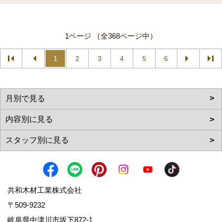
1ページ （全368ページ中）
1
2
3
4
5
6
共和木材工業株式会社
〒509-9232
岐阜県中津川市坂下872‐1