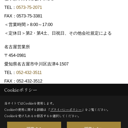
TEL：
0573-75-2071
FAX：0573-75-3381
＜営業時間＞8:00～17:00
＜定休日＞第2・第4土、日祝日、その他会社規定による
名古屋営業所
〒454-0981
愛知県名古屋市中川区吉津4-1507
TEL：
052-432-3511
FAX：052-432-3512
Cookieポリシー
Copyright (c) 共和木材工業株式会社. All Rights Reserved.
当サイトではCookieを使用します。
Cookieの使用に関する詳細は 「
プライバシーポリシー
」をご覧ください。
Produced by
ゴデスクリエイト
Cookieを受け入れるか拒否するか選択してください。