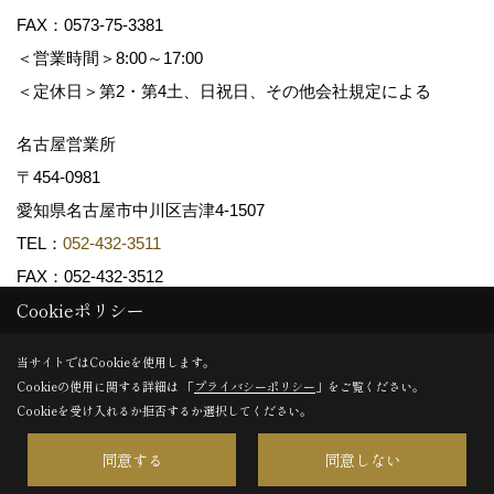
FAX：0573-75-3381
＜営業時間＞8:00～17:00
＜定休日＞第2・第4土、日祝日、その他会社規定による
名古屋営業所
〒454-0981
愛知県名古屋市中川区吉津4-1507
TEL：
052-432-3511
FAX：052-432-3512
Cookieポリシー
Copyright (c) 共和木材工業株式会社. All Rights Reserved.
当サイトではCookieを使用します。
Cookieの使用に関する詳細は 「
プライバシーポリシー
」をご覧ください。
Produced by
ゴデスクリエイト
Cookieを受け入れるか拒否するか選択してください。
同意する
同意しない