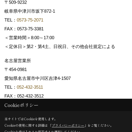
〒509-9232
岐阜県中津川市坂下872‐1
TEL：
0573-75-2071
FAX：0573-75-3381
＜営業時間＞8:00～17:00
＜定休日＞第2・第4土、日祝日、その他会社規定による
名古屋営業所
〒454-0981
愛知県名古屋市中川区吉津4-1507
TEL：
052-432-3511
FAX：052-432-3512
Cookieポリシー
Copyright (c) 共和木材工業株式会社. All Rights Reserved.
当サイトではCookieを使用します。
Cookieの使用に関する詳細は 「
プライバシーポリシー
」をご覧ください。
Produced by
ゴデスクリエイト
Cookieを受け入れるか拒否するか選択してください。