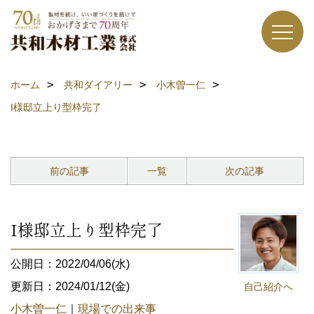
ホーム
共和ダイアリー
小木曽一仁
I様邸立上り型枠完了
前の記事
一覧
次の記事
I様邸立上り型枠完了
公開日：2022/04/06(水)
更新日：2024/01/12(金)
自己紹介へ
小木曽一仁
｜
現場での出来事