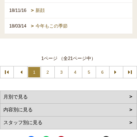
18/11/16
新顔
18/03/14
今年もこの季節
1ページ （全21ページ中）
1
2
3
4
5
6