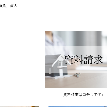
糸魚川貞人
資料請求はコチラです↑