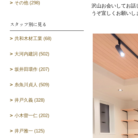
その他 (298)
沢山お会いしてお話
うぞ宜しくお願いし
スタッフ別に見る
共和木材工業 (68)
大河内建詞 (502)
坂井田環作 (207)
糸魚川貞人 (509)
井戸久義 (328)
小木曽一仁 (202)
井戸雅一 (125)