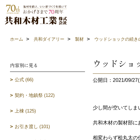
ホーム
共和ダイアリー
製材
ウッドショックの続き
ウッドショ
内容別に見る
公式 (66)
公開日：2021/09/27(
契約・地鎮祭 (122)
少し間が空いてしま
上棟 (125)
共和木材の製材部に
お引き渡し (101)
相変わらず桧丸太の