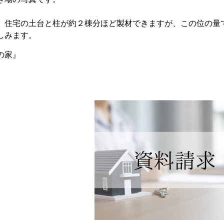
、住宅の土台と柱が約２棟分ほど製材できますが、この位の量
しみます。
の家』