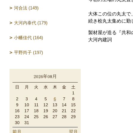
河合法 (149)
大体この位の丸太で
続き桧丸太集めに勤
大河内泰代 (179)
製材屋が造る『共和
小幡佳代 (164)
大河内建詞
平野尚子 (197)
2026年08月
日
月
火
水
木
金
土
1
2
3
4
5
6
7
8
9
10
11
12
13
14
15
16
17
18
19
20
21
22
23
24
25
26
27
28
29
30
31
前月
翌月