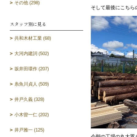
その他 (298)
そして最後にこちら
スタッフ別に見る
共和木材工業 (68)
大河内建詞 (502)
坂井田環作 (207)
糸魚川貞人 (509)
井戸久義 (328)
小木曽一仁 (202)
井戸雅一 (125)
今朝の工場の丸太置