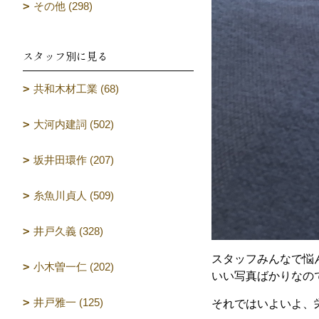
その他 (298)
スタッフ別に見る
共和木材工業 (68)
大河内建詞 (502)
坂井田環作 (207)
糸魚川貞人 (509)
井戸久義 (328)
スタッフみんなで悩
小木曽一仁 (202)
いい写真ばかりなの
井戸雅一 (125)
それではいよいよ、