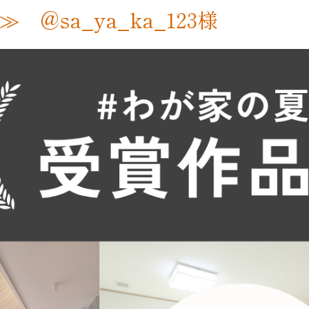
 @sa_ya_ka_123様