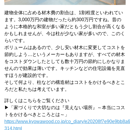
建物全体に占める材木費の割合は、1割程度といわれてい
ます。3,000万円の建物だったら約300万円ですね。昔の
ように本格的な和室が多い家だともう少し割合が高くなる
かもしれませんが、今は柱が少ない家が多いので、このく
らいです。
ボリュームはあるので、少し安い材木に変更してコストを
節約しよう…というメーカーもありますが、すべての材木
をコストダウンしたとしても数十万円の節約にしかなりま
せんので効果は薄いです。キッチンなどの住宅設備を見直
すほうが建設的です。
そして何より、柱などの構造材はコストをかけるべきとこ
ろだと私たちは考えています。
詳しくはこちらをご覧ください
▶「家づくりで大切なのは『見えない場所』～本当にコス
トをかけるべきところとは～」
https://www.kyowawood.co.jp/co_diary/e20208f7e90e9bb8
314.html