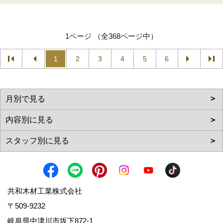
1ページ （全368ページ中）
1
2
3
4
5
6
共和木材工業株式会社
〒509-9232
岐阜県中津川市坂下872‐1