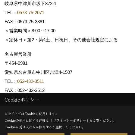
岐阜県中津川市坂下872‐1
TEL：
0573-75-2071
FAX：0573-75-3381
＜営業時間＞8:00～17:00
＜定休日＞第2・第4土、日祝日、その他会社規定による
名古屋営業所
〒454-0981
愛知県名古屋市中川区吉津4-1507
TEL：
052-432-3511
FAX：052-432-3512
Cookieポリシー
Copyright (c) 共和木材工業株式会社. All Rights Reserved.
当サイトではCookieを使用します。
Cookieの使用に関する詳細は 「
プライバシーポリシー
」をご覧ください。
Produced by
ゴデスクリエイト
Cookieを受け入れるか拒否するか選択してください。