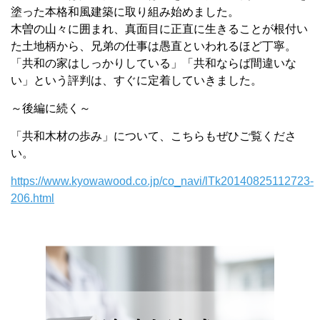
塗った本格和風建築に取り組み始めました。
木曽の山々に囲まれ、真面目に正直に生きることが根付い
た土地柄から、兄弟の仕事は愚直といわれるほど丁寧。
「共和の家はしっかりしている」「共和ならば間違いな
い」という評判は、すぐに定着していきました。
～後編に続く～
「共和木材の歩み」について、
こちら
もぜひご覧くださ
い。
https://www.kyowawood.co.jp/co_navi/lTk20140825112723-
206.html