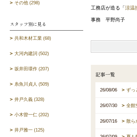
その他 (298)
工務店が造る「
涼温
事務 平野尚子
スタッフ別に見る
共和木材工業 (68)
大河内建詞 (502)
坂井田環作 (207)
記事一覧
糸魚川貞人 (509)
26/08/06
ずっ
井戸久義 (328)
26/07/30
全館
小木曽一仁 (202)
26/07/16
散ら
井戸雅一 (125)
26/07/09
夏も