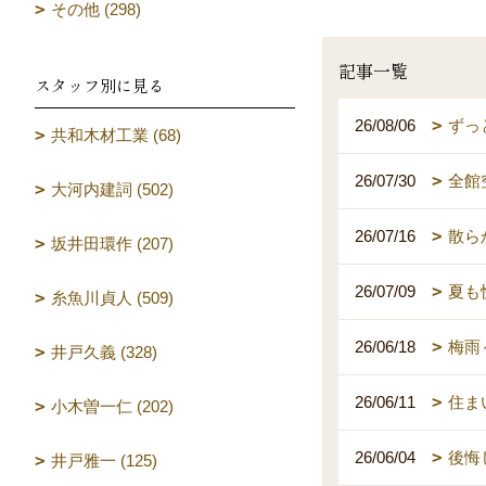
その他 (298)
記事一覧
スタッフ別に見る
26/08/06
ずっ
共和木材工業 (68)
26/07/30
全館
大河内建詞 (502)
26/07/16
散ら
坂井田環作 (207)
26/07/09
夏も
糸魚川貞人 (509)
26/06/18
梅雨
井戸久義 (328)
26/06/11
住ま
小木曽一仁 (202)
26/06/04
後悔
井戸雅一 (125)