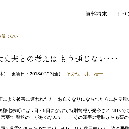
資料請求
イベ
通じない･･･
丈夫との考えは もう通じない･･･
木)
更新日：2018/07/13(金)
その他
｜
井戸雅一
により被害に遭われた方、お亡くなりになられた方にお見舞い
七宗町には 7日～8日にかけて特別警報が発令され NHK
で
く言葉で 警報の上があるなんて･･･ その漢字の意味からも事
雨と落雷があったのですが、それよりも数日前から上流の飛