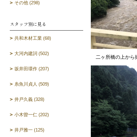
その他 (298)
スタッフ別に見る
共和木材工業 (68)
大河内建詞 (502)
二ヶ所橋の上から撮
坂井田環作 (207)
糸魚川貞人 (509)
井戸久義 (328)
小木曽一仁 (202)
井戸雅一 (125)