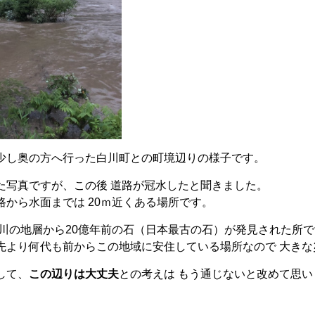
少し奥の方へ行った白川町との町境辺りの様子です。
た写真ですが、この後
道路が冠水したと聞きました。
路から水面までは 20ｍ近くある場所です。
川の地層から20億年前の石（日本最古の石）が発見された所
先より何代も前からこの地域に安住している場所なので 大き
して、
この辺りは大丈夫
との考えは もう通じないと改めて思い