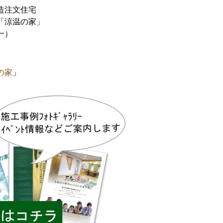
造注文住宅
「涼温の家」
一）
の家
」