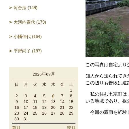
河合法 (149)
大河内泰代 (179)
小幡佳代 (164)
平野尚子 (197)
この写真は自宅より
2026年08月
知人から送られてき
この辺りも普段は道
日
月
火
水
木
金
土
1
私の住む七宗町は 
2
3
4
5
6
7
8
いる地域であり、祖
9
10
11
12
13
14
15
16
17
18
19
20
21
22
今回の豪雨を経験
23
24
25
26
27
28
29
30
31
前月
翌月