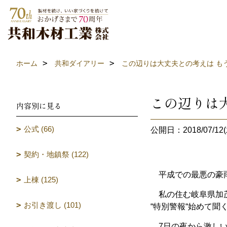
ホーム
共和ダイアリー
この辺りは大丈夫との考えは もう
この辺りは大
内容別に見る
公式 (66)
公開日：2018/07/12(
契約・地鎮祭 (122)
平成での最悪の豪雨
上棟 (125)
私の住む岐阜県加茂郡
お引き渡し (101)
“特別警報“始めて聞
7日の夜から激しい