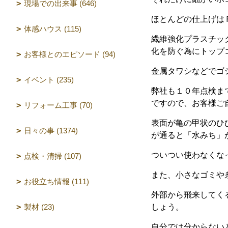
現場での出来事 (646)
ほとんどの仕上げは
体感ハウス (115)
繊維強化プラスチッ
化を防ぐ為にトップ
お客様とのエピソード (94)
金属タワシなどでゴ
イベント (235)
弊社も１０年点検ま
ですので、お客様ご
リフォーム工事 (70)
表面が亀の甲状のひ
日々の事 (1374)
が通ると「水みち」
ついつい使わなくな
点検・清掃 (107)
また、小さなゴミや
お役立ち情報 (111)
外部から飛来してく
製材 (23)
しょう。
自分では分からない