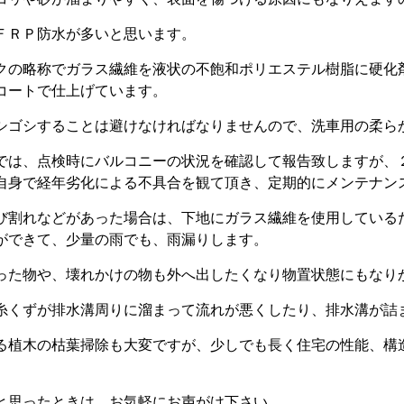
ＦＲＰ防水が多いと思います。
クの略称でガラス繊維を液状の不飽和ポリエステル樹脂に硬化
コートで仕上げています。
シゴシすることは避けなければなりませんので、洗車用の柔ら
では、点検時にバルコニーの状況を確認して報告致しますが、
自身で経年劣化による不具合を観て頂き、定期的にメンテナン
び割れなどがあった場合は、下地にガラス繊維を使用している
ができて、少量の雨でも、雨漏りします。
った物や、壊れかけの物も外へ出したくなり物置状態にもなり
糸くずが排水溝周りに溜まって流れが悪くしたり、排水溝が詰
る植木の枯葉掃除も大変ですが、少しでも長く住宅の性能、構
と思ったときは、お気軽にお声がけ下さい。