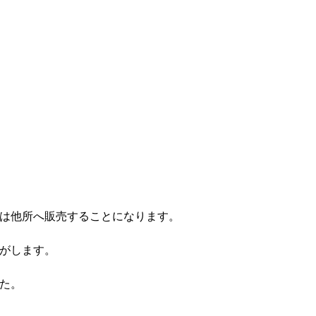
柱は他所へ販売することになります。
じがします。
した。