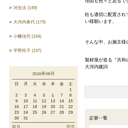
理由も色々とあるで
河合法 (149)
柱も適切に配置され
い様願います。
大河内泰代 (179)
小幡佳代 (164)
そんな中、お施主様
平野尚子 (197)
製材屋が造る『共和
大河内建詞
2026年08月
日
月
火
水
木
金
土
1
2
3
4
5
6
7
8
9
10
11
12
13
14
15
16
17
18
19
20
21
22
23
24
25
26
27
28
29
記事一覧
30
31
前月
翌月