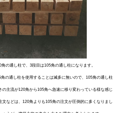
20角の通し柱で、3段目は105角の通し柱になります。
05角の通し柱を使用することは滅多に無いので、105角の通し
の主流が120角から105角へ急速に移り変わっている様な感
文などは、120角よりも105角の注文が圧倒的に多くなりま