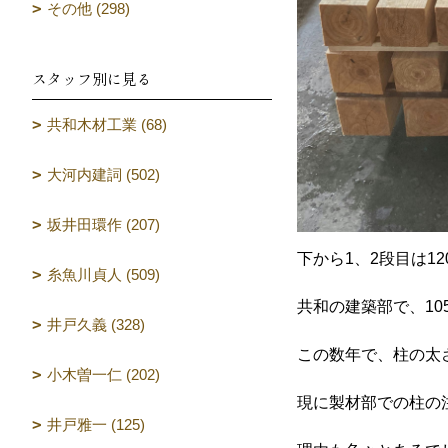
その他 (298)
スタッフ別に見る
共和木材工業 (68)
大河内建詞 (502)
坂井田環作 (207)
下から1、2段目は1
糸魚川貞人 (509)
共和の建築部で、1
井戸久義 (328)
この数年で、柱の太さ
小木曽一仁 (202)
現に製材部での柱の注
井戸雅一 (125)